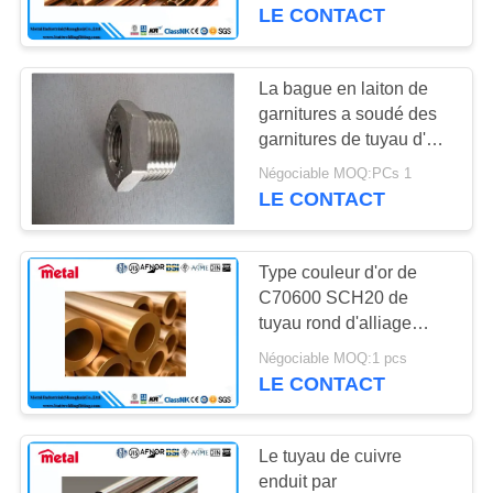
fileté d'eau de mer
LE CONTACT
CONTRÔLE
DE
La bague en laiton de
QUALITÉ
garnitures a soudé des
garnitures de tuyau d'en
cuivre de fil
Négociable MOQ:PCs 1
CONTACTEZ-
d'UNS70600 TNP
LE CONTACT
baguant les garnitures
NOUS
forgées
Type couleur d'or de
DES
C70600 SCH20 de
NOUVELLES
tuyau rond d'alliage
cuivre-nickel de tuyau
Négociable MOQ:1 pcs
d'en cuivre de K
LE CONTACT
CAS
Le tuyau de cuivre
PLAN
enduit par