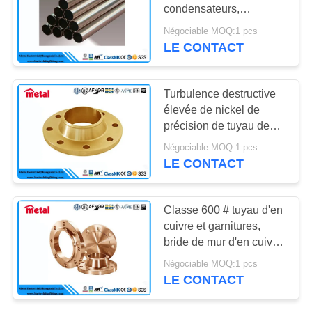
DU
condensateurs,
SITE
soumettent à une
Négociable MOQ:1 pcs
contrainte le tuyau de
LE CONTACT
gaz de cuivre
PRIVACY
anticorrosion
POLICY
Turbulence destructive
élevée de nickel de
précision de tuyau de
garnitures de bride de
Négociable MOQ:1 pcs
cuivre de cuivre de
LE CONTACT
tuyau
Classe 600 # tuyau d'en
cuivre et garnitures,
bride de mur d'en cuivre
d'ASME SB466
Négociable MOQ:1 pcs
LE CONTACT