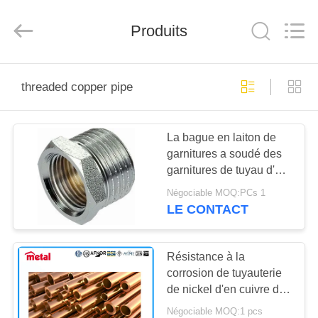
2026
TOBO
STEEL
GROUP
Produits
CHINA.
All
Rights
Reserved.
MAISON
threaded copper pipe
PRODUITS
La bague en laiton de
garnitures a soudé des
AU
garnitures de tuyau d'en
SUJET
cuivre de fil
Négociable MOQ:PCs 1
d'UNS70600 TNP
DE
LE CONTACT
baguant les garnitures
NOUS
forgées
Résistance à la
corrosion de tuyauterie
VISITE
de nickel d'en cuivre de
D'USINE
CuNi, tuyau de cuivre
Négociable MOQ:1 pcs