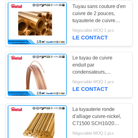
Tuyau sans couture d'en
cuivre de 2 pouces,
tuyauterie de cuivre
molle ASTM B466
Négociable MOQ:1 pcs
d'alliage de nickel
LE CONTACT
Le tuyau de cuivre
enduit par
condensateurs,
soumettent à une
Négociable MOQ:1 pcs
contrainte le tuyau de
LE CONTACT
gaz de cuivre
anticorrosion
La tuyauterie ronde
d'alliage cuivre-nickel,
C71500 SCH10/20
dactylographient à K le
Négociable MOQ:1 pcs
tuyau de cuivre