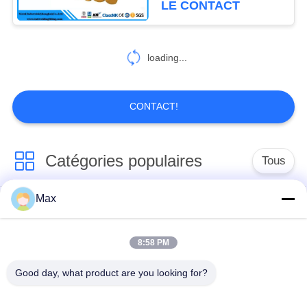
LE CONTACT
loading...
CONTACT!
Catégories populaires
Tous
Max
tuyau d'acier
Tuyau d'alliage de
inoxydable duplex
nickel
superbe
8:58 PM
Good day, what product are you looking for?
tuyau d'acier
inoxydable
tuyau d'acier enduit