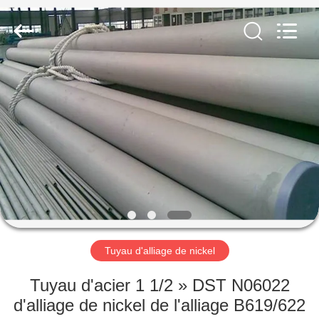
2026
TOBO
STEEL
GROUP
CHINA.
All
Rights
Reserved.
MAISON
PRODUITS
AU
SUJET
DE
NOUS
Tuyau d'alliage de nickel
VISITE
Tuyau d'acier 1 1/2 » DST N06022
D'USINE
d'alliage de nickel de l'alliage B619/622