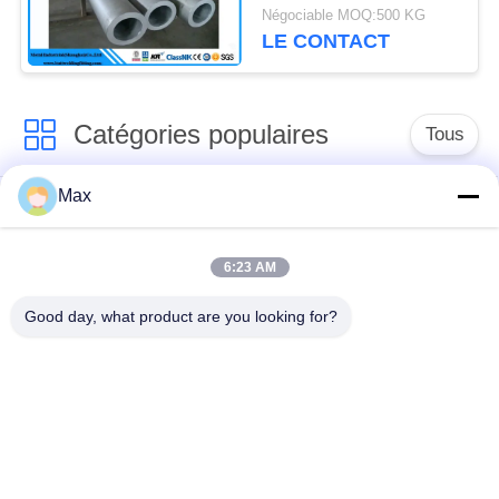
pouce SCH80 de
Négociable MOQ:500 KG
Hastelloy C-276 8
LE CONTACT
Catégories populaires
Tous
Max
tuyau d'acier
Tuyau d'alliage de
inoxydable duplex
nickel
superbe
6:23 AM
Good day, what product are you looking for?
tuyau d'acier
inoxydable
tuyau d'acier enduit
austénitique
pipe en acier sans
à faible température
soudure
de tuyaux en acier