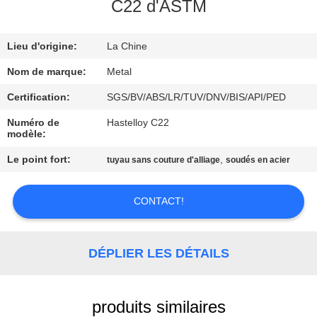
C22 d'ASTM
CONTRÔLE
Lieu d'origine:
La Chine
DE
QUALITÉ
Nom de marque:
Metal
Certification:
SGS/BV/ABS/LR/TUV/DNV/BIS/API/PED
CONTACTEZ-
Numéro de
Hastelloy C22
modèle:
NOUS
Le point fort:
,
tuyau sans couture d'alliage
soudés en acier
DES
CONTACT!
NOUVELLES
CAS
DÉPLIER LES DÉTAILS
PLAN
produits similaires