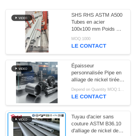
DU
SITE
SHS RHS ASTM A500
Tubes en acier
100x100 mm Poids MS
PRIVACY
Tubes en acier carrés
MOQ:1000
POLICY
LE CONTACT
Épaisseur
personnalisée Pipe en
alliage de nickel tirée à
froid avec une
Depend on Quantity MOQ:1PC
résistance supérieure à
LE CONTACT
la corrosion pour les
applications
industrielles
Tuyau d'acier sans
couture ASTM B36.10
d'alliage de nickel de