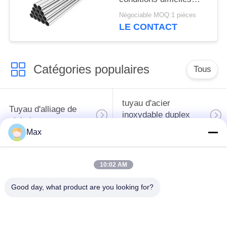
Faible entretien Faible
Négociable MOQ:1 pièces
entretien Zinc de haute
LE CONTACT
pureté Large gamme
de tailles
Catégories populaires
Tous
tuyau d'acier
Tuyau d'alliage de
inoxydable duplex
nickel
superbe
Max
tuyau d'acier
10:02 AM
inoxydable
tuyau d'acier enduit
austénitique
Good day, what product are you looking for?
pipe en acier sans
à faible température
soudure
de tuyaux en acier