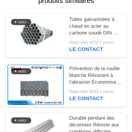
produits similaires
DU
SITE
Tubes galvanisées à
chaud en acier au
PRIVACY
carbone soudé DIN EN
POLICY
10240
Négociable MOQ:1 pièces
LE CONTACT
Prévention de la rouille
blanche Résistant à
l'abrasion Économise
de l'argent
Négociable MOQ:1 pièces
Échafaudage Prêt Zinc
LE CONTACT
de haute pureté
Longueurs variées
Durable pendant des
décennies Résiste aux
conditions difficiles