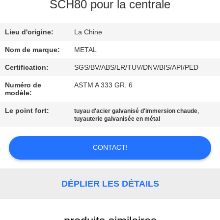
SCH80 pour la centrale
CONTRÔLE
Lieu d'origine:
La Chine
DE
QUALITÉ
Nom de marque:
METAL
Certification:
SGS/BV/ABS/LR/TUV/DNV/BIS/API/PED
CONTACTEZ-
Numéro de
ASTM A 333 GR. 6
modèle:
NOUS
Le point fort:
,
tuyau d'acier galvanisé d'immersion chaude
tuyauterie galvanisée en métal
DES
NOUVELLES
CONTACT!
CAS
DÉPLIER LES DÉTAILS
PLAN