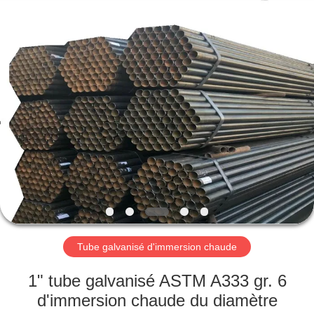
2026
TOBO
STEEL
GROUP
CHINA.
All
Rights
Reserved.
MAISON
PRODUITS
AU
SUJET
DE
NOUS
Tube galvanisé d'immersion chaude
VISITE
1" tube galvanisé ASTM A333 gr. 6
D'USINE
d'immersion chaude du diamètre