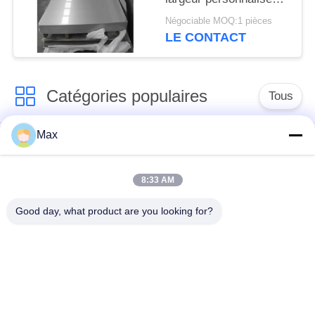
ASTM A1008 pour
Négociable MOQ:1 pièces
armoires électriques
LE CONTACT
Catégories populaires
Tous
Max
tuyau d'acier
Tuyau d'alliage de
inoxydable duplex
nickel
superbe
8:33 AM
Good day, what product are you looking for?
tuyau d'acier
inoxydable
tuyau d'acier enduit
austénitique
pipe en acier sans
à faible température
soudure
de tuyaux en acier