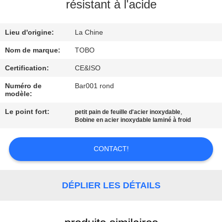
résistant à l'acide
CONTRÔLE
Lieu d'origine:
La Chine
DE
QUALITÉ
Nom de marque:
TOBO
Certification:
CE&ISO
CONTACTEZ-
Numéro de
Bar001 rond
modèle:
NOUS
Le point fort:
,
petit pain de feuille d'acier inoxydable
Bobine en acier inoxydable laminé à froid
DES
NOUVELLES
CONTACT!
CAS
DÉPLIER LES DÉTAILS
PLAN