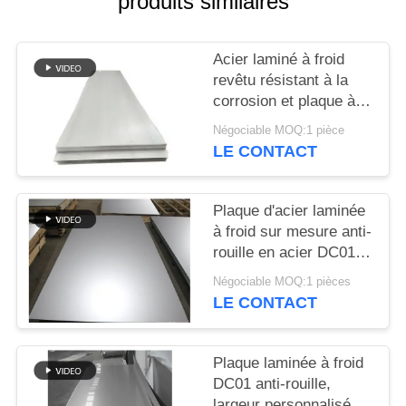
produits similaires
DU
SITE
Acier laminé à froid
revêtu résistant à la
PRIVACY
corrosion et plaque à
POLICY
haute teneur en
Négociable MOQ:1 pièce
carbone de diamètre
LE CONTACT
personnalisé
Plaque d'acier laminée
à froid sur mesure anti-
rouille en acier DC01,
norme GB/T 708, pour
Négociable MOQ:1 pièces
équipement électrique
LE CONTACT
Plaque laminée à froid
DC01 anti-rouille,
largeur personnalisée