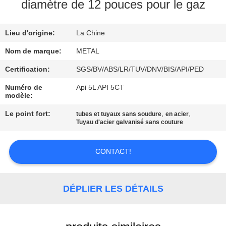
diamètre de 12 pouces pour le gaz
CONTRÔLE
Lieu d'origine:
La Chine
DE
QUALITÉ
Nom de marque:
METAL
Certification:
SGS/BV/ABS/LR/TUV/DNV/BIS/API/PED
CONTACTEZ-
Numéro de
Api 5L API 5CT
modèle:
NOUS
Le point fort:
,
,
tubes et tuyaux sans soudure
en acier
Tuyau d'acier galvanisé sans couture
DES
NOUVELLES
CONTACT!
CAS
DÉPLIER LES DÉTAILS
PLAN