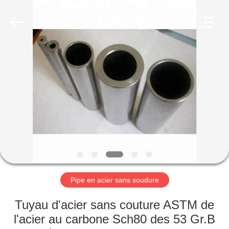
2026
TOBO
STEEL
GROUP
CHINA.
All
Rights
Reserved.
MAISON
PRODUITS
AU
SUJET
DE
NOUS
Pipe en acier sans soudure
VISITE
Tuyau d'acier sans couture ASTM de
D'USINE
l'acier au carbone Sch80 des 53 Gr.B