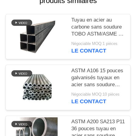
produits similaires
DU
SITE
Tuyau en acier au
carbone sans soudure
PRIVACY
TOBO ASTM/ASME –
POLICY
Grand diamètre et
Négociable MOQ:1 pièces
haute résistance pour
LE CONTACT
pipelines industriels
ASTM A106 15 pouces
galvanisés tuyaux en
acier sans soudure
SCH20 haute
Négociable MOQ:10 pièces
résistance
LE CONTACT
ASTM A200 SA213 P11
36 pouces tuyau en
acier sans soudure