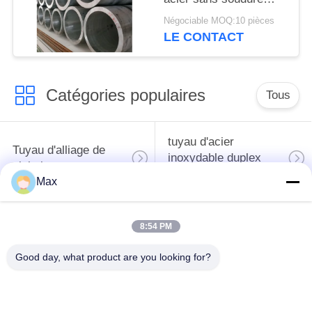
galvanisé SCH40
Négociable MOQ:10 pièces
LE CONTACT
Catégories populaires
Tous
tuyau d'acier
Tuyau d'alliage de
inoxydable duplex
nickel
superbe
Max
tuyau d'acier
8:54 PM
inoxydable
tuyau d'acier enduit
austénitique
Good day, what product are you looking for?
pipe en acier sans
à faible température
soudure
de tuyaux en acier