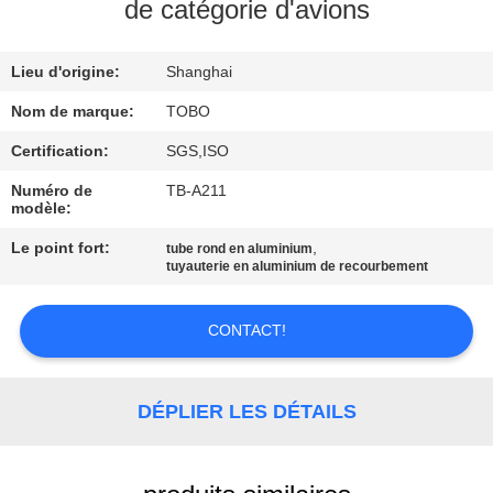
de catégorie d'avions
CONTRÔLE
Lieu d'origine:
Shanghai
DE
QUALITÉ
Nom de marque:
TOBO
Certification:
SGS,ISO
CONTACTEZ-
Numéro de
TB-A211
modèle:
NOUS
Le point fort:
,
tube rond en aluminium
tuyauterie en aluminium de recourbement
DES
NOUVELLES
CONTACT!
CAS
DÉPLIER LES DÉTAILS
PLAN