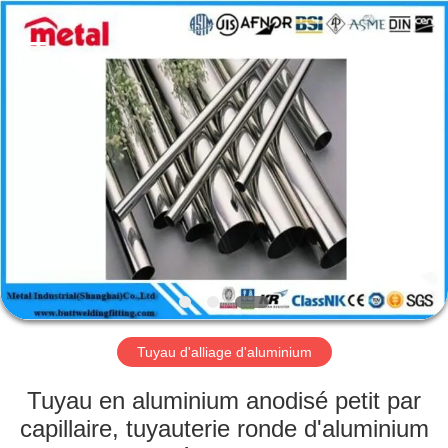
2026
TOBO
STEEL
GROUP
CHINA.
All
Rights
Reserved.
MAISON
PRODUITS
AU
SUJET
DE
NOUS
Tuyau d'alliage d'aluminium
VISITE
Tuyau en aluminium anodisé petit par
D'USINE
capillaire, tuyauterie ronde d'aluminium