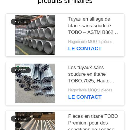
produits similaires
DU
SITE
Tuyau en alliage de
titane sans soudure
PRIVACY
TOBO – ASTM B862 /
POLICY
DIN 3.7025, haute
Négociable MOQ:1 pièces
résistance à la
LE CONTACT
corrosion
Les tuyaux sans
soudure en titane
TOBO.7025, Haute
résistance à la
Négociable MOQ:1 pièces
corrosion et durable
LE CONTACT
Pièces en titane TOBO
Premium pour des
conditions de service