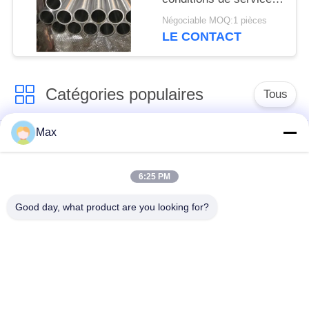
extrêmes (ASTM B862
Négociable MOQ:1 pièces
/ DIN 3.7025)
LE CONTACT
Catégories populaires
Tous
Max
tuyau d'acier
Tuyau d'alliage de
inoxydable duplex
nickel
superbe
6:25 PM
Good day, what product are you looking for?
tuyau d'acier
inoxydable
tuyau d'acier enduit
austénitique
pipe en acier sans
à faible température
soudure
de tuyaux en acier