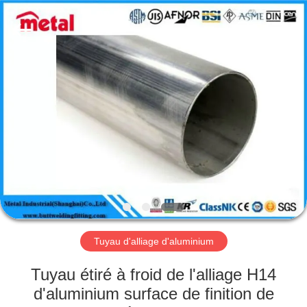
2026
TOBO
STEEL
GROUP
CHINA.
All
Rights
Reserved.
MAISON
PRODUITS
AU
SUJET
DE
NOUS
Tuyau d'alliage d'aluminium
VISITE
Tuyau étiré à froid de l'alliage H14
D'USINE
d'aluminium surface de finition de