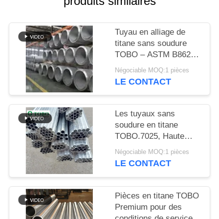
produits similaires
DU
SITE
Tuyau en alliage de
titane sans soudure
PRIVACY
TOBO – ASTM B862 /
POLICY
DIN 3.7025, haute
Négociable MOQ:1 pièces
résistance à la
LE CONTACT
corrosion
Les tuyaux sans
soudure en titane
TOBO.7025, Haute
résistance à la
Négociable MOQ:1 pièces
corrosion et durable
LE CONTACT
Pièces en titane TOBO
Premium pour des
conditions de service