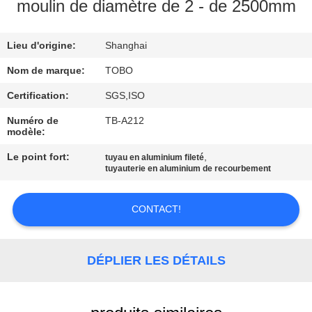
moulin de diamètre de 2 - de 2500mm
CONTRÔLE
Lieu d'origine:
Shanghai
DE
QUALITÉ
Nom de marque:
TOBO
Certification:
SGS,ISO
CONTACTEZ-
Numéro de
TB-A212
modèle:
NOUS
Le point fort:
,
tuyau en aluminium fileté
tuyauterie en aluminium de recourbement
DES
NOUVELLES
CONTACT!
CAS
DÉPLIER LES DÉTAILS
PLAN