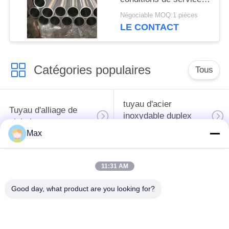
extrêmes (ASTM B862
Négociable MOQ:1 pièces
/ DIN 3.7025)
LE CONTACT
Catégories populaires
Tous
tuyau d'acier
Tuyau d'alliage de
inoxydable duplex
nickel
superbe
Max
tuyau d'acier
11:31 AM
inoxydable
tuyau d'acier enduit
austénitique
Good day, what product are you looking for?
pipe en acier sans
à faible température
soudure
de tuyaux en acier