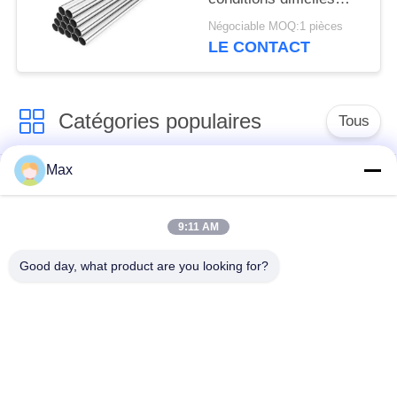
Faible entretien Faible
Négociable MOQ:1 pièces
entretien Zinc de haute
LE CONTACT
pureté Large gamme
de tailles
Catégories populaires
Tous
Max
tuyau d'acier
Tuyau d'alliage de
inoxydable duplex
nickel
superbe
9:11 AM
Good day, what product are you looking for?
tuyau d'acier
inoxydable
tuyau d'acier enduit
austénitique
pipe en acier sans
à faible température
soudure
de tuyaux en acier