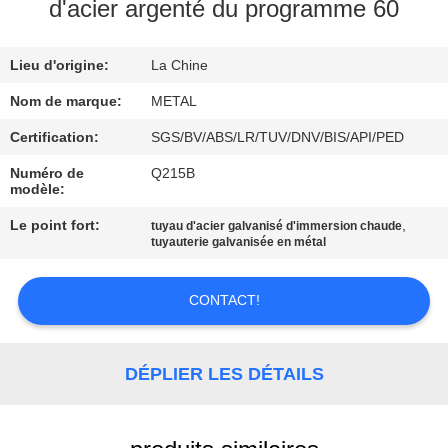
d'acier argenté du programme 60
CONTRÔLE
Lieu d'origine:
La Chine
DE
QUALITÉ
Nom de marque:
METAL
Certification:
SGS/BV/ABS/LR/TUV/DNV/BIS/API/PED
CONTACTEZ-
Numéro de
Q215B
modèle:
NOUS
Le point fort:
,
tuyau d'acier galvanisé d'immersion chaude
tuyauterie galvanisée en métal
DES
NOUVELLES
CONTACT!
CAS
DÉPLIER LES DÉTAILS
PLAN