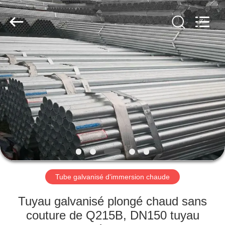
2026
TOBO
STEEL
GROUP
CHINA.
All
Rights
Reserved.
MAISON
PRODUITS
AU
SUJET
DE
NOUS
Tube galvanisé d'immersion chaude
VISITE
Tuyau galvanisé plongé chaud sans
D'USINE
couture de Q215B, DN150 tuyau