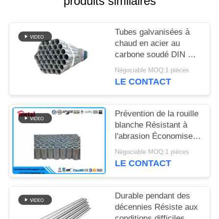
produits similaires
DU
SITE
Tubes galvanisées à
chaud en acier au
PRIVACY
carbone soudé DIN EN
POLICY
10240
Négociable MOQ:1 pièces
LE CONTACT
Prévention de la rouille
blanche Résistant à
l'abrasion Économise
de l'argent
Négociable MOQ:1 pièces
Échafaudage Prêt Zinc
LE CONTACT
de haute pureté
Longueurs variées
Durable pendant des
décennies Résiste aux
conditions difficiles