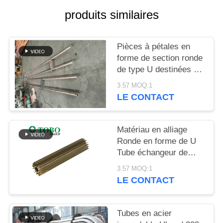
DU
produits similaires
SITE
Pièces à pétales en
PRIVACY
forme de section ronde
POLICY
de type U destinées à
l'emballage et à
3.57 MOQ:1
l'expédition dans des
LE CONTACT
boîtiers en bois
Matériau en alliage
Ronde en forme de U
Tube échangeur de
chaleur à nageoires en
3.57 MOQ:1
forme de U Forme pour
LE CONTACT
les performances
Tubes en acier