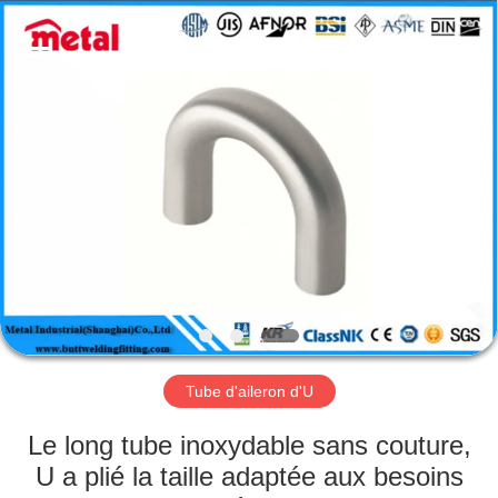
2026
TOBO
STEEL
GROUP
CHINA.
All
Rights
Reserved.
MAISON
PRODUITS
AU
SUJET
DE
NOUS
Tube d'aileron d'U
VISITE
Le long tube inoxydable sans couture,
D'USINE
U a plié la taille adaptée aux besoins