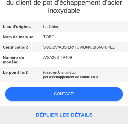
du client de pot d'échappement d'acier
inoxydable
CONTRÔLE
DE
Lieu d'origine:
La Chine
QUALITÉ
Nom de marque:
TOBO
CONTACTEZ-
Certification:
SGS/BV/ABS/LR/TUV/DNV/BIS/API/PED
NOUS
Numéro de
A/SA268 TP409
modèle:
Le point fort:
,
tuyau en U en métal
DES
pot d'échappement de coude en U
NOUVELLES
CONTACT!
CAS
DÉPLIER LES DÉTAILS
PLAN