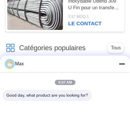
inoxydable Ubend 309
U Fin pour un transfert
de chaleur durable en
3.57 MOQ:1
SCH40
LE CONTACT
Catégories populaires
Tous
Max
tuyau d'acier
Tuyau d'alliage de
inoxydable duplex
nickel
superbe
9:47 AM
Good day, what product are you looking for?
tuyau d'acier
inoxydable
tuyau d'acier enduit
austénitique
pipe en acier sans
à faible température