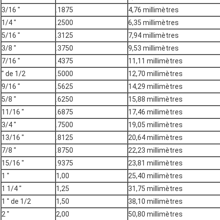
3/16 ″
.1875
4,76 millimètres
1/4 ″
.2500
6,35 millimètres
5/16 ″
.3125
7,94 millimètres
3/8 ″
.3750
9,53 millimètres
7/16 ″
.4375
11,11 millimètres
″ de 1/2
.5000
12,70 millimètres
9/16 ″
.5625
14,29 millimètres
5/8 ″
.6250
15,88 millimètres
11/16 ″
.6875
17,46 millimètres
3/4 ″
.7500
19,05 millimètres
13/16 ″
.8125
20,64 millimètres
7/8 ″
.8750
22,23 millimètres
15/16 ″
.9375
23,81 millimètres
1 ″
1,00
25,40 millimètres
1 1/4 ″
1,25
31,75 millimètres
1 ″ de 1/2
1,50
38,10 millimètres
2 ″
2,00
50,80 millimètres