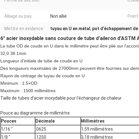
Forme de section:
Utilis
Alliage ou pas:
Non allié
Point 
Mettre en évidence:
tuyau en U en métal
,
pot d'échappement de
6" acier inoxydable sans couture de tube d'aileron d'ASTM
Le tube OD de coude en U dans le millimètre peut être plié sur l'accor
32,0 38.1mm
Longueur d'initiale de tube de coude en U
Des longueurs maximales de 27000mm peuvent être fournies sur de
Rayon de cintrage de tuyau de coude en U
Minimum : 1.5×OD
Maximum : 1500 millimètres
Taille de tubes d'acier inoxydable pour l'échangeur de chaleur
Pouce au diagramme de millimètre
Pouces
Décimale
Millimètres
1/16 ″
.0625
1,59 millimètres
1/8 ″
.1250
3,18 millimètres