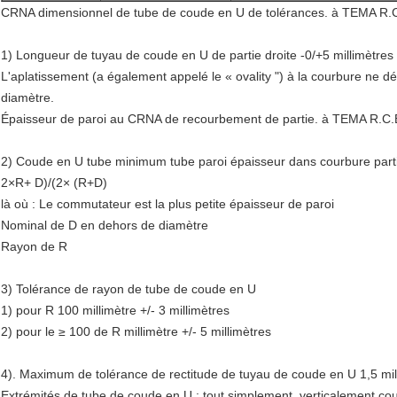
CRNA dimensionnel de tube de coude en U de tolérances. à TEMA R.
1) Longueur de tuyau de coude en U de partie droite -0/+5 millimètres
L'aplatissement (a également appelé le « ovality ") à la courbure ne
diamètre.
Épaisseur de paroi au CRNA de recourbement de partie. à TEMA R.C.
2) Coude en U tube minimum tube paroi épaisseur dans courbure parti
2×R+ D)/(2× (R+D)
là où : Le commutateur est la plus petite épaisseur de paroi
Nominal de D en dehors de diamètre
Rayon de R
3) Tolérance de rayon de tube de coude en U
1) pour R 100 millimètre +/- 3 millimètres
2) pour le ≥ 100 de R millimètre +/- 5 millimètres
4). Maximum de tolérance de rectitude de tuyau de coude en U 1,5 mil
Extrémités de tube de coude en U : tout simplement, verticalement cou