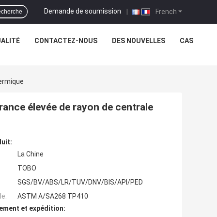
Demande de soumission
|
French
cherche
ALITÉ
CONTACTEZ-NOUS
DES NOUVELLES
CAS
hermique
érance élevée de rayon de centrale
uit:
La Chine
TOBO
SGS/BV/ABS/LR/TUV/DNV/BIS/API/PED
e:
ASTM A/SA268 TP410
ement et expédition: