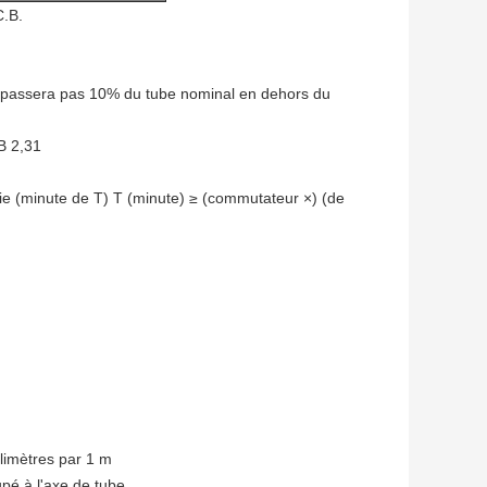
C.B.
 dépassera pas 10% du tube nominal en dehors du
B 2,31
e (minute de T) T (minute) ≥ (commutateur ×) (de
limètres par 1 m
pé à l'axe de tube