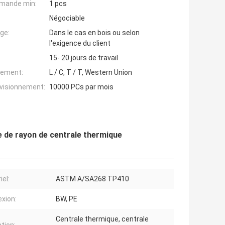
mande min:
1 pcs
Négociable
ge:
Dans le cas en bois ou selon
l'exigence du client
15- 20 jours de travail
iement:
L / C, T / T, Western Union
ovisionnement:
10000 PCs par mois
e de rayon de centrale thermique
iel:
ASTM A/SA268 TP410
xion:
BW, PE
Centrale thermique, centrale