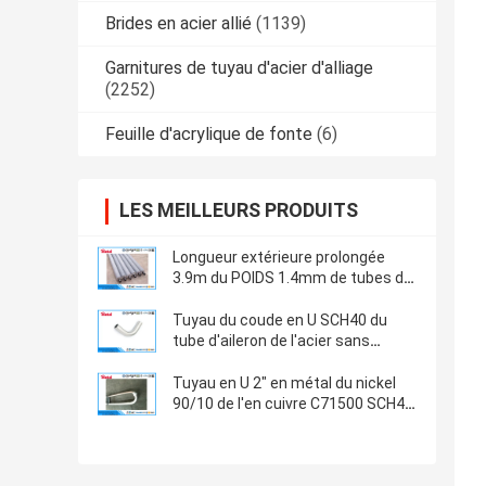
Brides en acier allié
(1139)
Garnitures de tuyau d'acier d'alliage
(2252)
Feuille d'acrylique de fonte
(6)
LES MEILLEURS PRODUITS
Longueur extérieure prolongée
3.9m du POIDS 1.4mm de tubes de
réchauffeur d'air de chaudière de
conduction thermique élevée
Tuyau du coude en U SCH40 du
tube d'aileron de l'acier sans
couture U d'alliage de nickel 825
1/2 » laminé à chaud
Tuyau en U 2" en métal du nickel
90/10 de l'en cuivre C71500 SCH40
8000mm pour la connexion