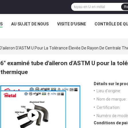
Re
TS
AU SUJET DE NOUS
VISITE D'USINE
CONTRÔLE DE QU
D'aileron D'ASTM U Pour La Tolérance Élevée De Rayon De Centrale T
6" examiné tube d'aileron d'ASTM U pour la tol
thermique
Détails sur le prod
Lieu d'origine:
Nom de marque:
Certification:
Numéro de modèl
Conditions de pai