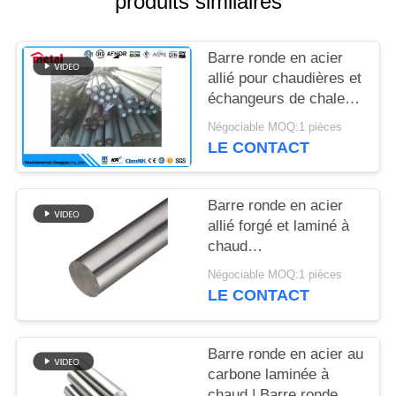
produits similaires
DU
SITE
Barre ronde en acier
allié pour chaudières et
PRIVACY
échangeurs de chaleur
POLICY
ASTM4140/42CrMo4
Négociable MOQ:1 pièces
LE CONTACT
Barre ronde en acier
allié forgé et laminé à
chaud
42CrMo/4140/SAE
Négociable MOQ:1 pièces
1045 Haute résistance
LE CONTACT
Barre ronde en acier au
carbone laminée à
chaud | Barre ronde