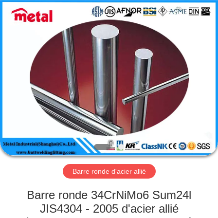
2026
TOBO
STEEL
GROUP
CHINA.
All
Rights
Reserved.
MAISON
PRODUITS
AU
SUJET
DE
NOUS
Barre ronde d'acier allié
VISITE
Barre ronde 34CrNiMo6 Sum24l
D'USINE
JIS4304 - 2005 d'acier allié