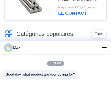
pleine en acier
Négociable MOQ:1 pièces
inoxydable
LE CONTACT
Q345B/304/316
Catégories populaires
Tous
Max
tuyau d'acier
Tuyau d'alliage de
inoxydable duplex
nickel
superbe
4:53 PM
Good day, what product are you looking for?
tuyau d'acier
inoxydable
tuyau d'acier enduit
austénitique
pipe en acier sans
à faible température
soudure
de tuyaux en acier