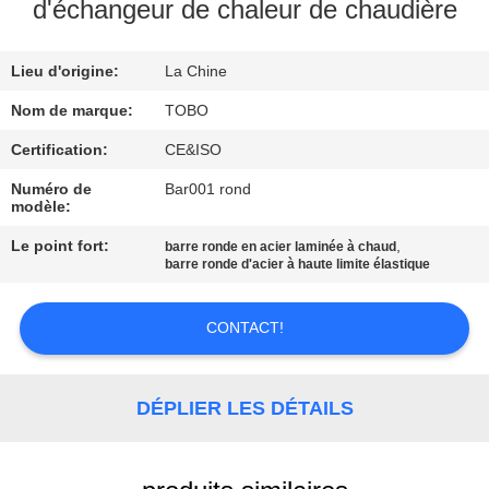
d'échangeur de chaleur de chaudière
CONTRÔLE
Lieu d'origine:
La Chine
DE
QUALITÉ
Nom de marque:
TOBO
Certification:
CE&ISO
CONTACTEZ-
Numéro de
Bar001 rond
modèle:
NOUS
Le point fort:
,
barre ronde en acier laminée à chaud
barre ronde d'acier à haute limite élastique
DES
NOUVELLES
CONTACT!
CAS
DÉPLIER LES DÉTAILS
PLAN