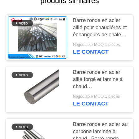
produits similaires
DU
SITE
Barre ronde en acier
allié pour chaudières et
PRIVACY
échangeurs de chaleur
POLICY
ASTM4140/42CrMo4
Négociable MOQ:1 pièces
LE CONTACT
Barre ronde en acier
allié forgé et laminé à
chaud
42CrMo/4140/SAE
Négociable MOQ:1 pièces
1045 Haute résistance
LE CONTACT
Barre ronde en acier au
carbone laminée à
chaud | Barre ronde