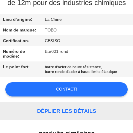
de 12m pour des industries chimiques
CONTRÔLE
Lieu d'origine:
La Chine
DE
QUALITÉ
Nom de marque:
TOBO
Certification:
CE&ISO
CONTACTEZ-
Numéro de
Bar001 rond
modèle:
NOUS
Le point fort:
,
barre d'acier de haute résistance
barre ronde d'acier à haute limite élastique
DES
NOUVELLES
CONTACT!
CAS
DÉPLIER LES DÉTAILS
PLAN