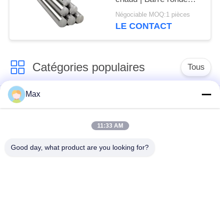
pleine en acier
Négociable MOQ:1 pièces
inoxydable
LE CONTACT
Q345B/304/316
Catégories populaires
Tous
Max
tuyau d'acier
Tuyau d'alliage de
inoxydable duplex
nickel
superbe
11:33 AM
Good day, what product are you looking for?
tuyau d'acier
inoxydable
tuyau d'acier enduit
austénitique
pipe en acier sans
à faible température
soudure
de tuyaux en acier