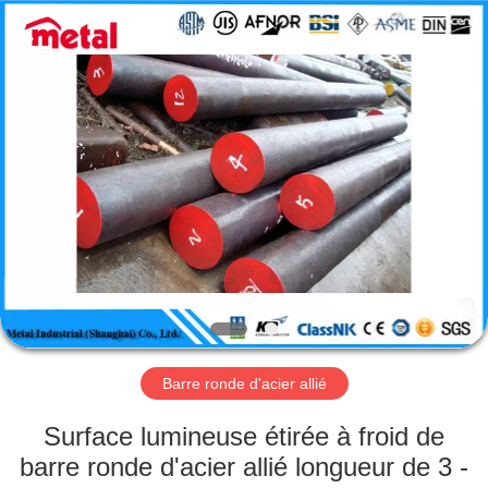
2026
TOBO
STEEL
GROUP
CHINA.
All
Rights
Reserved.
MAISON
PRODUITS
AU
SUJET
DE
NOUS
Barre ronde d'acier allié
VISITE
Surface lumineuse étirée à froid de
D'USINE
barre ronde d'acier allié longueur de 3 -