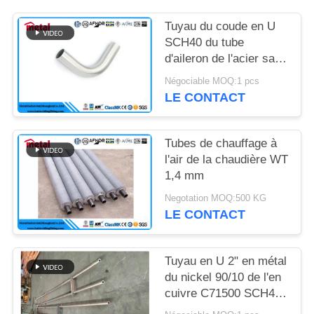
DU
SITE
Tuyau du coude en U
SCH40 du tube
d'aileron de l'acier sans
PRIVACY
couture U d'alliage de
Négociable MOQ:1 pcs
nickel 825 1/2 » laminé
POLICY
LE CONTACT
à chaud
Tubes de chauffage à
l'air de la chaudière WT
1,4 mm
Negotation MOQ:500 KG
LE CONTACT
Tuyau en U 2" en métal
du nickel 90/10 de l'en
cuivre C71500 SCH40
8000mm pour la