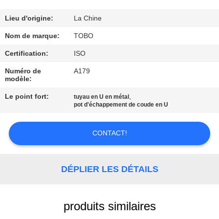
CONTRÔLE
Lieu d'origine:
La Chine
DE
Nom de marque:
TOBO
QUALITÉ
Certification:
ISO
Numéro de
A179
modèle:
CONTACTEZ-
NOUS
Le point fort:
,
tuyau en U en métal
pot d'échappement de coude en U
DES
CONTACT!
NOUVELLES
DÉPLIER LES DÉTAILS
CAS
produits similaires
PLAN