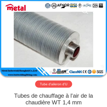
2026
TOBO
STEEL
GROUP
CHINA.
All
Rights
Reserved.
MAISON
PRODUITS
AU
SUJET
DE
NOUS
Tube d'aileron d'U
VISITE
Tubes de chauffage à l'air de la
D'USINE
chaudière WT 1,4 mm