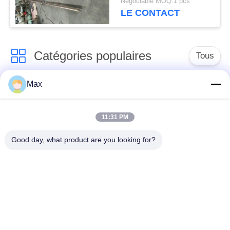
Négociable MOQ:1 pcs
connexion
LE CONTACT
Catégories populaires
Tous
Max
tuyau d'acier
Tuyau d'alliage de
inoxydable duplex
nickel
superbe
11:31 PM
Good day, what product are you looking for?
tuyau d'acier
inoxydable
tuyau d'acier enduit
austénitique
pipe en acier sans
à faible température
soudure
de tuyaux en acier