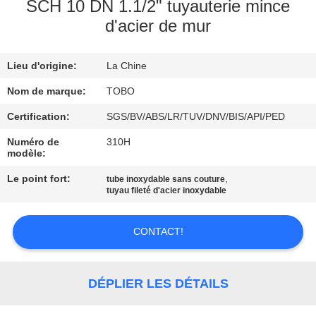
SCH 10 DN 1.1/2" tuyauterie mince
d'acier de mur
CONTRÔLE
DE
Lieu d'origine:
La Chine
QUALITÉ
Nom de marque:
TOBO
CONTACTEZ-
Certification:
SGS/BV/ABS/LR/TUV/DNV/BIS/API/PED
NOUS
Numéro de
310H
modèle:
Le point fort:
,
tube inoxydable sans couture
DES
tuyau fileté d'acier inoxydable
NOUVELLES
CONTACT!
CAS
DÉPLIER LES DÉTAILS
PLAN