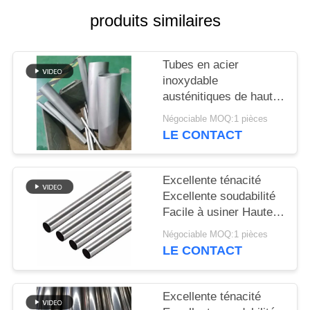
DU
produits similaires
SITE
Tubes en acier
PRIVACY
inoxydable
POLICY
austénitiques de haute
durabilité (EN 10217-7
Négociable MOQ:1 pièces
/ ASTM A312) pour les
LE CONTACT
systèmes de
processus industriels
Excellente ténacité
Excellente soudabilité
Facile à usiner Haute
ductilité Résistant aux
Négociable MOQ:1 pièces
alcalis Facile à former
LE CONTACT
et à façonner
Excellente ténacité