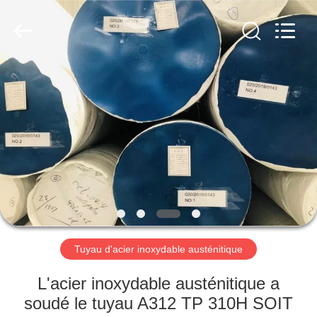
2026
TOBO
STEEL
GROUP
CHINA.
All
Rights
Reserved.
MAISON
PRODUITS
AU
SUJET
DE
NOUS
Tuyau d'acier inoxydable austénitique
VISITE
L'acier inoxydable austénitique a
D'USINE
soudé le tuyau A312 TP 310H SOIT