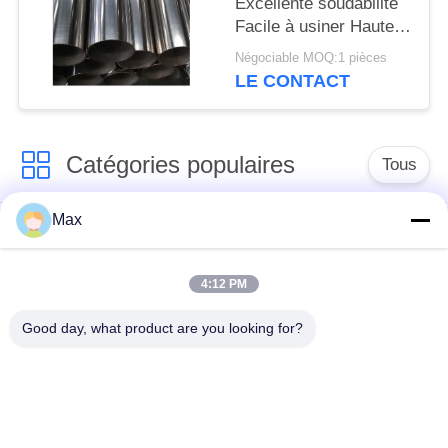
Excellente soudabilité
Facile à usiner Haute
ductilité Résistant aux
Négociable MOQ:1 pièces
alcalis Facile à former
LE CONTACT
et à façonner
Catégories populaires
Tous
Max
tuyau d'acier
Tuyau d'alliage de
inoxydable duplex
nickel
superbe
4:12 PM
Good day, what product are you looking for?
tuyau d'acier
inoxydable
tuyau d'acier enduit
austénitique
pipe en acier sans
à faible température