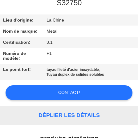
S32750
CONTRÔLE
Lieu d'origine:
La Chine
DE
QUALITÉ
Nom de marque:
Metal
Certification:
3.1
CONTACTEZ-
Numéro de
P1
modèle:
NOUS
Le point fort:
,
tuyau fileté d'acier inoxydable
Tuyau duplex de solides solubles
DES
NOUVELLES
CONTACT!
CAS
DÉPLIER LES DÉTAILS
PLAN