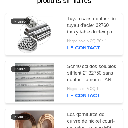
produits similaires
DU
SITE
Tuyau sans couture du
tuyau d'acier 32760
PRIVACY
inoxydable duplex pour
POLICY
l'échange thermique
Négociable MOQ:PCs 1
LE CONTACT
Sch40 solides solubles
sifflent 2" 32750 sans
couture la norme ANSI
inoxydable ASME de
Négociable MOQ:1
conduite d'eau du tuyau
LE CONTACT
d'acier
Les garnitures de
cuivre de nickel court-
circuitent le type MSS