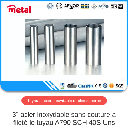
2026
TOBO
STEEL
GROUP
CHINA.
All
Rights
Reserved.
MAISON
PRODUITS
AU
SUJET
DE
NOUS
Tuyau d'acier inoxydable duplex superbe
VISITE
3" acier inoxydable sans couture a
D'USINE
fileté le tuyau A790 SCH 40S Uns