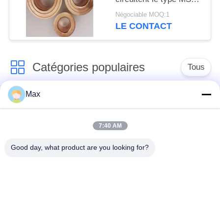
Sp43 C70600 Lap Joint
Négociable MOQ:1
Stub End
LE CONTACT
Catégories populaires
Tous
Max
tuyau d'acier
Tuyau d'alliage de
inoxydable duplex
nickel
superbe
7:40 AM
Good day, what product are you looking for?
tuyau d'acier
inoxydable
tuyau d'acier enduit
austénitique
pipe en acier sans
à faible température
soudure
de tuyaux en acier