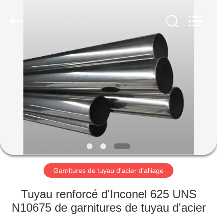
2026
TOBO
STEEL
GROUP
CHINA.
All
Rights
Reserved.
MAISON
PRODUITS
AU
SUJET
DE
NOUS
Garnitures de tuyau d'acier d'alliage
VISITE
Tuyau renforcé d'Inconel 625 UNS
D'USINE
N10675 de garnitures de tuyau d'acier