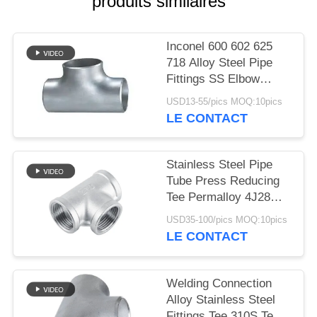
produits similaires
DU
SITE
Inconel 600 602 625
718 Alloy Steel Pipe
PRIVACY
Fittings SS Elbow
POLICY
Reducer Tee Cap
USD13-55/pics MOQ:10pics
LE CONTACT
Stainless Steel Pipe
Tube Press Reducing
Tee Permalloy 4J28
Tee SGS Certification
USD35-100/pics MOQ:10pics
LE CONTACT
Welding Connection
Alloy Stainless Steel
Fittings Tee 310S Tee