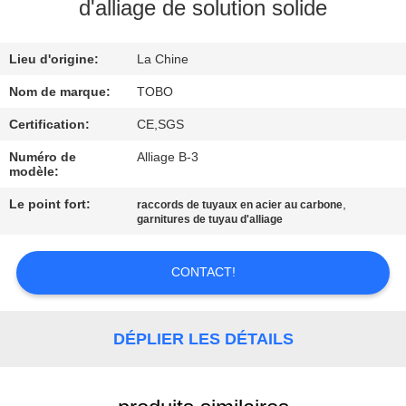
d'alliage de solution solide
CONTRÔLE
Lieu d'origine:
La Chine
DE
QUALITÉ
Nom de marque:
TOBO
Certification:
CE,SGS
CONTACTEZ-
Numéro de
Alliage B-3
modèle:
NOUS
Le point fort:
,
raccords de tuyaux en acier au carbone
garnitures de tuyau d'alliage
DES
NOUVELLES
CONTACT!
CAS
DÉPLIER LES DÉTAILS
PLAN