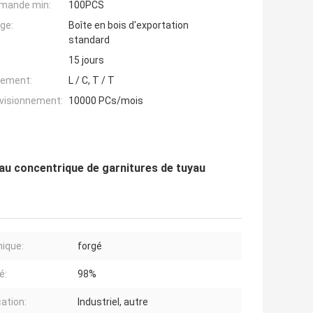
mande min:
100PCS
ge:
Boîte en bois d'exportation
standard
15 jours
iement:
L / C, T / T
ovisionnement:
10000 PCs/mois
yau concentrique de garnitures de tuyau
ique:
forgé
é:
98%
cation:
Industriel, autre