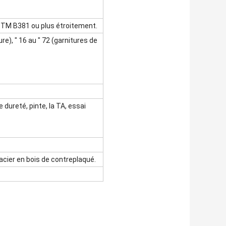
STM B381 ou plus étroitement.
e), ″ 16 au ″ 72 (garnitures de
 dureté, pinte, la TA, essai
cier en bois de contreplaqué.