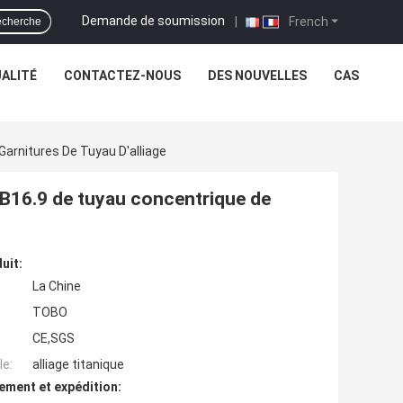
Demande de soumission
|
French
cherche
ALITÉ
CONTACTEZ-NOUS
DES NOUVELLES
CAS
Garnitures De Tuyau D'alliage
 B16.9 de tuyau concentrique de
uit:
La Chine
TOBO
CE,SGS
e:
alliage titanique
ement et expédition: