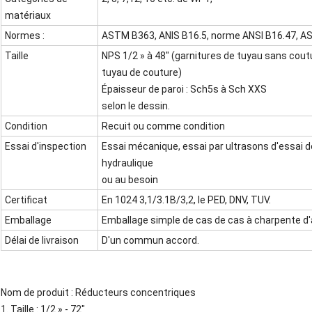
matériaux
Normes :
ASTM B363, ANIS B16.5, norme ANSI B16.47, A
Taille
NPS 1/2 » à 48" (garnitures de tuyau sans coutur
tuyau de couture)
Épaisseur de paroi : Sch5s à Sch XXS
selon le dessin.
Condition
Recuit ou comme condition
Essai d'inspection
Essai mécanique, essai par ultrasons d'essai de
hydraulique
ou au besoin
Certificat
En 1024 3,1/3.1B/3,2, le PED, DNV, TUV.
Emballage
Emballage simple de cas de cas à charpente d'a
Délai de livraison
D'un commun accord.
Nom de produit : Réducteurs concentriques
1.
Taille : 1/2 » - 72"