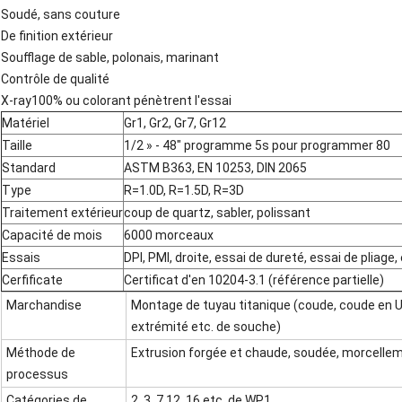
Soudé, sans couture
De finition extérieur
Soufflage de sable, polonais, marinant
Contrôle de qualité
X-ray100% ou colorant pénètrent l'essai
Matériel
Gr1, Gr2, Gr7, Gr12
Taille
1/2 » - 48" programme 5s pour programmer 80
Standard
ASTM B363, EN 10253, DIN 2065
Type
R=1.0D, R=1.5D, R=3D
Traitement extérieur
coup de quartz, sabler, polissant
Capacité de mois
6000 morceaux
Essais
DPI, PMI, droite, essai de dureté, essai de pliage
Cerfificate
Certificat d'en 10204-3.1 (référence partielle)
Marchandise
Montage de tuyau titanique (coude, coude en U,
extrémité etc. de souche)
Méthode de
Extrusion forgée et chaude, soudée, morcelle
processus
Catégories de
2, 3, 7,12, 16 etc. de WP1,