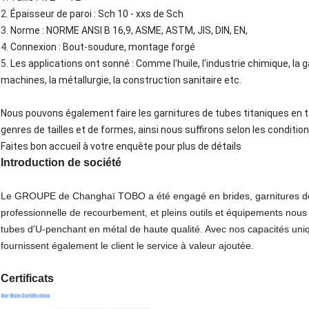
2.
Épaisseur de paroi : Sch 10 - xxs de Sch
3.
Norme : NORME ANSI B 16,9, ASME, ASTM, JIS, DIN, EN,
4.
Connexion : Bout-soudure, montage forgé
5.
Les applications ont sonné : Comme l'huile, l'industrie chimique, la ga
machines, la métallurgie, la construction sanitaire etc.
Nous pouvons également faire les garnitures de tubes titaniques en t
genres de tailles et de formes, ainsi nous suffirons selon les condition
Faites bon accueil à votre enquête pour plus de détails
Introduction de société
Le GROUPE de Changhaï TOBO a été engagé en brides, garnitures de p
professionnelle de recourbement, et pleins outils et équipements nous i
tubes d'U-penchant en métal de haute qualité. Avec nos capacités u
fournissent également le client le service à valeur ajoutée.
Certificats