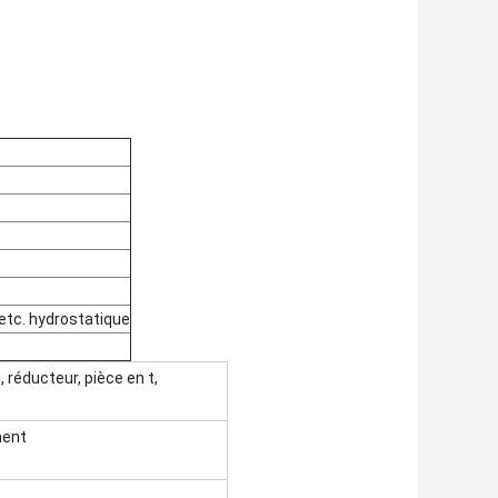
, etc. hydrostatique
 réducteur, pièce en t,
ment