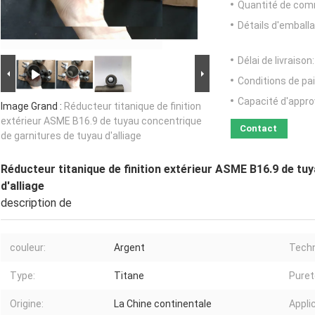
Quantité de com
Détails d'emballa
Délai de livraison:
Conditions de pa
Capacité d'appr
Image Grand :
Réducteur titanique de finition
extérieur ASME B16.9 de tuyau concentrique
Contact
de garnitures de tuyau d'alliage
Réducteur titanique de finition extérieur ASME B16.9 de tu
d'alliage
description de
couleur:
Argent
Techn
Type:
Titane
Puret
Origine:
La Chine continentale
Appli