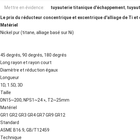
Mettre en évidence:
tuyauterie titanique d'échappement
,
tuyaut
Le prix du réducteur concentrique et excentrique d'alliage de Ti et 
Matériel
Nickel pur (titane, alliage basé sur Ni)
45 degrés, 90 degrés, 180 degrés
Long rayon et rayon court
Diamètre et réduction égaux
Longueur
1D, 1.5D, 3D
Taille
DN15~200, NPS1~24 », T2~25mm
Matériel
GR1 GR2 GR3 GR4 GR7 GR9 GR12
Standard
ASME B16.9, GB/T12459
Technique