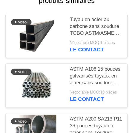
produits similaires
DU
SITE
Tuyau en acier au
carbone sans soudure
PRIVACY
TOBO ASTM/ASME –
POLICY
Grand diamètre et
Négociable MOQ:1 pièces
haute résistance pour
LE CONTACT
pipelines industriels
ASTM A106 15 pouces
galvanisés tuyaux en
acier sans soudure
SCH20 haute
Négociable MOQ:10 pièces
résistance
LE CONTACT
ASTM A200 SA213 P11
36 pouces tuyau en
acier sans soudure