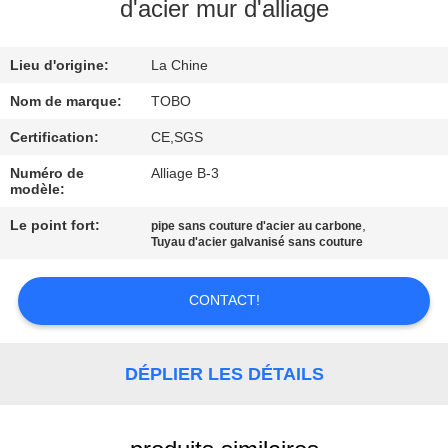
d'acier mur d'alliage
CONTRÔLE
Lieu d'origine:
La Chine
DE
QUALITÉ
Nom de marque:
TOBO
Certification:
CE,SGS
CONTACTEZ-
Numéro de
Alliage B-3
modèle:
NOUS
Le point fort:
,
pipe sans couture d'acier au carbone
Tuyau d'acier galvanisé sans couture
DES
NOUVELLES
CONTACT!
CAS
DÉPLIER LES DÉTAILS
PLAN