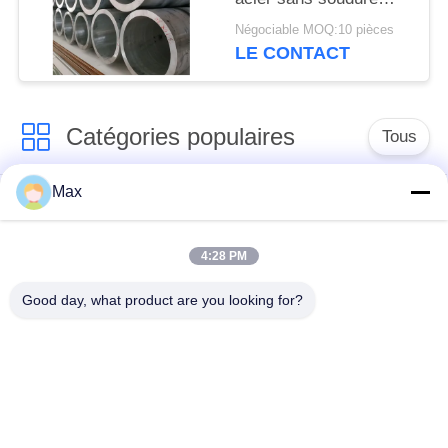
galvanisé SCH40
Négociable MOQ:10 pièces
LE CONTACT
Catégories populaires
Tous
Max
tuyau d'acier
Tuyau d'alliage de
inoxydable duplex
nickel
superbe
4:28 PM
Good day, what product are you looking for?
tuyau d'acier
inoxydable
tuyau d'acier enduit
austénitique
pipe en acier sans
à faible température
soudure
de tuyaux en acier