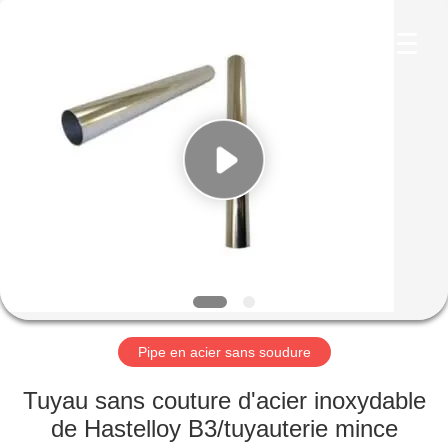
2026
TOBO
STEEL
GROUP
CHINA.
All
Rights
Reserved.
MAISON
PRODUITS
AU
SUJET
DE
NOUS
Pipe en acier sans soudure
VISITE
Tuyau sans couture d'acier inoxydable
D'USINE
de Hastelloy B3/tuyauterie mince