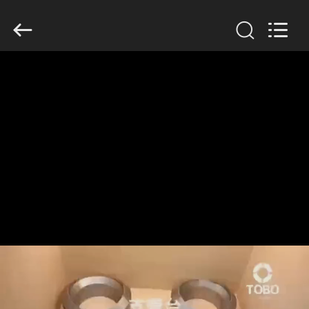
2026
TOBO
STEEL
GROUP
CHINA.
All
Rights
Reserved.
MAISON
PRODUITS
AU
SUJET
DE
NOUS
VISITE
D'USINE