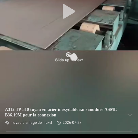
CONTRÔLE
DE
QUALITÉ
CONTACTEZ-
NOUS
DES
NOUVELLES
CAS
A312 TP 310 tuyau en acier inoxydable sans soudure ASME
B36.19M pour la connexion
Tuyau d'alliage de nickel
2026-07-27
PLAN