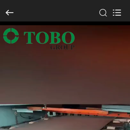
2026
TOBO
STEEL
GROUP
CHINA.
All
Rights
Reserved.
MAISON
PRODUITS
AU
SUJET
DE
NOUS
VISITE
D'USINE