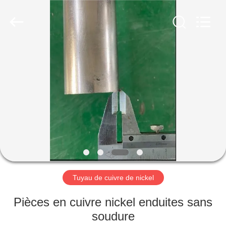
2026
TOBO
STEEL
GROUP
CHINA.
All
Rights
Reserved.
MAISON
PRODUITS
AU
SUJET
DE
NOUS
Tuyau de cuivre de nickel
VISITE
Pièces en cuivre nickel enduites sans
D'USINE
soudure