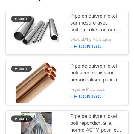
DU
SITE
Pipe en cuivre nickel
sur mesure avec
PRIVACY
finition polie conforme
à la norme ASTM
POLICY
8-15USD/kg MOQ:1pcs
LE CONTACT
Pipe de cuivre nickel
poli avec épaisseur
personnalisée pour un
transfert de chaleur
negatibe MOQ:1pcs
efficace
LE CONTACT
Pipe de cuivre nickel
poli répondant à la
norme ASTM pour les