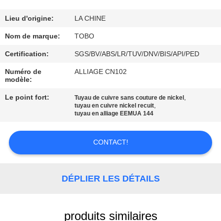
CONTRÔLE
Lieu d'origine:
LA CHINE
DE
Nom de marque:
TOBO
QUALITÉ
Certification:
SGS/BV/ABS/LR/TUV/DNV/BIS/API/PED
Numéro de
ALLIAGE CN102
modèle:
CONTACTEZ-
NOUS
Le point fort:
,
Tuyau de cuivre sans couture de nickel
,
tuyau en cuivre nickel recuit
tuyau en alliage EEMUA 144
DES
CONTACT!
NOUVELLES
CAS
DÉPLIER LES DÉTAILS
PLAN
produits similaires