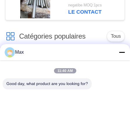
applications
negatibe MOQ:1pcs
industrielles
LE CONTACT
Catégories populaires
Tous
Max
tuyau d'acier
Tuyau d'alliage de
inoxydable duplex
nickel
superbe
11:40 AM
Good day, what product are you looking for?
tuyau d'acier
inoxydable
tuyau d'acier enduit
austénitique
pipe en acier sans
à faible température
soudure
de tuyaux en acier