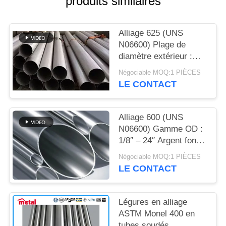
produits similaires
DU
SITE
Alliage 625 (UNS
N06600) Plage de
PRIVACY
diamètre extérieur :
POLICY
1/8″ – 24″ Métallique
Négociable MOQ:1 PIÈCES
brillant Résistance à la
LE CONTACT
traction pour le pétrole
et le gaz : 550 – 900
MPa
Alliage 600 (UNS
N06600) Gamme OD :
1/8″ – 24″ Argent foncé
Pétrole et gaz 1 093 °C
Négociable MOQ:1 PIÈCES
(2 000 °F) pour l’alliage
LE CONTACT
600
Légures en alliage
ASTM Monel 400 en
tubes soudés