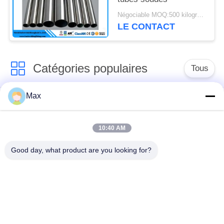
Négociable MOQ:500 kilogrammes
LE CONTACT
Catégories populaires
Tous
Max
tuyau d'acier
Tuyau d'alliage de
inoxydable duplex
nickel
superbe
10:40 AM
Good day, what product are you looking for?
tuyau d'acier
inoxydable
tuyau d'acier enduit
austénitique
pipe en acier sans
à faible température
soudure
de tuyaux en acier