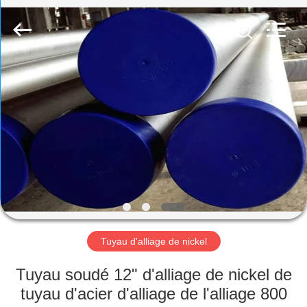
2026
TOBO
STEEL
GROUP
CHINA.
All
Rights
Reserved.
MAISON
PRODUITS
AU
SUJET
DE
NOUS
Tuyau d'alliage de nickel
VISITE
Tuyau soudé 12" d'alliage de nickel de
D'USINE
tuyau d'acier d'alliage de l'alliage 800