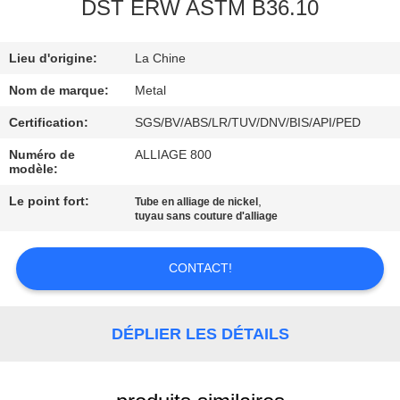
DST ERW ASTM B36.10
CONTRÔLE
Lieu d'origine:
La Chine
DE
QUALITÉ
Nom de marque:
Metal
Certification:
SGS/BV/ABS/LR/TUV/DNV/BIS/API/PED
CONTACTEZ-
Numéro de
ALLIAGE 800
modèle:
NOUS
Le point fort:
,
Tube en alliage de nickel
tuyau sans couture d'alliage
DES
NOUVELLES
CONTACT!
CAS
DÉPLIER LES DÉTAILS
PLAN