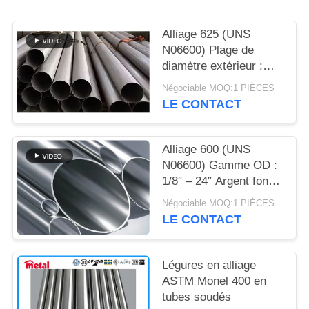
DU
SITE
Alliage 625 (UNS
N06600) Plage de
diamètre extérieur :
PRIVACY
1/8″ – 24″ Métallique
Négociable MOQ:1 PIÈCES
POLICY
brillant Résistance à la
LE CONTACT
traction pour le pétrole
et le gaz : 550 – 900
MPa
Alliage 600 (UNS
N06600) Gamme OD :
1/8″ – 24″ Argent foncé
Pétrole et gaz 1 093 °C
Négociable MOQ:1 PIÈCES
(2 000 °F) pour l’alliage
LE CONTACT
600
Légures en alliage
ASTM Monel 400 en
tubes soudés