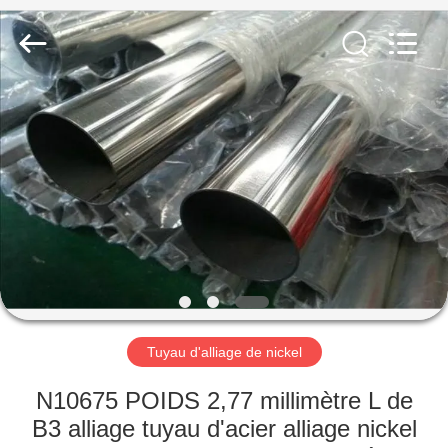
2026
TOBO
STEEL
GROUP
CHINA.
All
Rights
Reserved.
MAISON
PRODUITS
AU
SUJET
DE
NOUS
Tuyau d'alliage de nickel
VISITE
N10675 POIDS 2,77 millimètre L de
D'USINE
B3 alliage tuyau d'acier alliage nickel