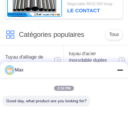
Négociable MOQ:500 kilogrammes
LE CONTACT
Catégories populaires
Tous
tuyau d'acier
Tuyau d'alliage de
inoxydable duplex
nickel
superbe
Max
tuyau d'acier
2:52 PM
inoxydable
tuyau d'acier enduit
austénitique
Good day, what product are you looking for?
pipe en acier sans
à faible température
soudure
de tuyaux en acier