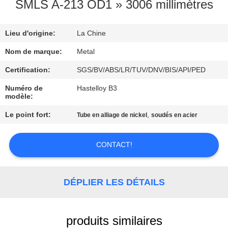
SMLS A-213 OD1 » 3006 millimètres
CONTRÔLE
Lieu d'origine:
La Chine
DE
QUALITÉ
Nom de marque:
Metal
Certification:
SGS/BV/ABS/LR/TUV/DNV/BIS/API/PED
CONTACTEZ-
Numéro de
Hastelloy B3
modèle:
NOUS
Le point fort:
,
Tube en alliage de nickel
soudés en acier
DES
CONTACT!
NOUVELLES
CAS
DÉPLIER LES DÉTAILS
PLAN
produits similaires