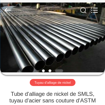
2026
TOBO
STEEL
GROUP
CHINA.
All
Rights
Reserved.
MAISON
PRODUITS
AU
SUJET
DE
NOUS
Tuyau d'alliage de nickel
VISITE
Tube d'alliage de nickel de SMLS,
D'USINE
tuyau d'acier sans couture d'ASTM