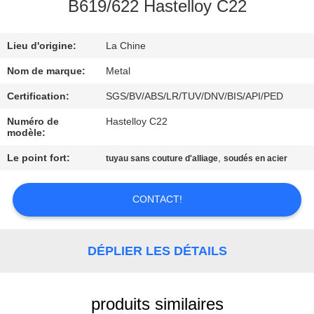
B619/622 Hastelloy C22
CONTRÔLE
Lieu d'origine:
La Chine
DE
QUALITÉ
Nom de marque:
Metal
Certification:
SGS/BV/ABS/LR/TUV/DNV/BIS/API/PED
CONTACTEZ-
Numéro de
Hastelloy C22
modèle:
NOUS
Le point fort:
,
tuyau sans couture d'alliage
soudés en acier
DES
CONTACT!
NOUVELLES
CAS
DÉPLIER LES DÉTAILS
PLAN
produits similaires