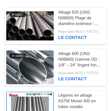
DU
SITE
Alliage 625 (UNS
N06600) Plage de
diamètre extérieur :
PRIVACY
1/8″ – 24″ Métallique
Négociable MOQ:1 PIÈCES
POLICY
brillant Résistance à la
LE CONTACT
traction pour le pétrole
et le gaz : 550 – 900
MPa
Alliage 600 (UNS
N06600) Gamme OD :
1/8″ – 24″ Argent foncé
Pétrole et gaz 1 093 °C
Négociable MOQ:1 PIÈCES
(2 000 °F) pour l’alliage
LE CONTACT
600
Légures en alliage
ASTM Monel 400 en
tubes soudés