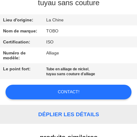
tuyau sans couture
CONTRÔLE
Lieu d'origine:
La Chine
DE
QUALITÉ
Nom de marque:
TOBO
Certification:
ISO
CONTACTEZ-
Numéro de
Alliage
modèle:
NOUS
Le point fort:
,
Tube en alliage de nickel
tuyau sans couture d'alliage
DES
NOUVELLES
CONTACT!
CAS
DÉPLIER LES DÉTAILS
PLAN