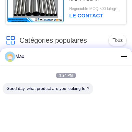
Négociable MOQ:500 kilogrammes
LE CONTACT
Catégories populaires
Tous
Max
tuyau d'acier
Tuyau d'alliage de
inoxydable duplex
nickel
superbe
3:24 PM
Good day, what product are you looking for?
tuyau d'acier
inoxydable
tuyau d'acier enduit
austénitique
pipe en acier sans
à faible température
soudure
de tuyaux en acier