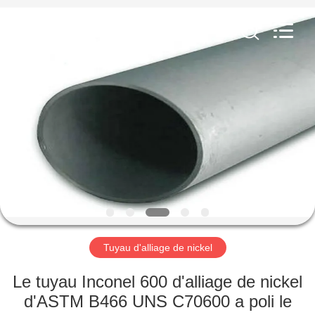
2026
TOBO
STEEL
GROUP
CHINA.
All
Rights
Reserved.
MAISON
PRODUITS
AU
SUJET
DE
NOUS
Tuyau d'alliage de nickel
VISITE
Le tuyau Inconel 600 d'alliage de nickel
D'USINE
d'ASTM B466 UNS C70600 a poli le