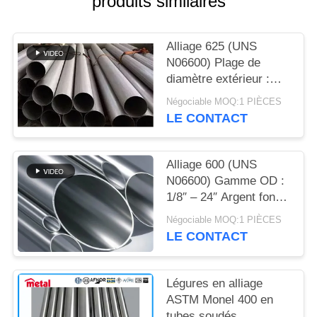
produits similaires
DU
SITE
Alliage 625 (UNS
N06600) Plage de
PRIVACY
diamètre extérieur :
POLICY
1/8″ – 24″ Métallique
Négociable MOQ:1 PIÈCES
brillant Résistance à la
LE CONTACT
traction pour le pétrole
et le gaz : 550 – 900
MPa
Alliage 600 (UNS
N06600) Gamme OD :
1/8″ – 24″ Argent foncé
Pétrole et gaz 1 093 °C
Négociable MOQ:1 PIÈCES
(2 000 °F) pour l’alliage
LE CONTACT
600
Légures en alliage
ASTM Monel 400 en
tubes soudés