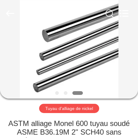
2026
TOBO
STEEL
GROUP
CHINA.
All
Rights
Reserved.
MAISON
PRODUITS
AU
SUJET
DE
NOUS
Tuyau d'alliage de nickel
VISITE
ASTM alliage Monel 600 tuyau soudé
D'USINE
ASME B36.19M 2" SCH40 sans