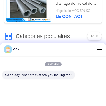
d'alliage de nickel de
pouce SCH80 de
Négociable MOQ:500 KG
Hastelloy C-276 8
LE CONTACT
Catégories populaires
Tous
Max
tuyau d'acier
Tuyau d'alliage de
inoxydable duplex
nickel
superbe
9:45 AM
Good day, what product are you looking for?
tuyau d'acier
inoxydable
tuyau d'acier enduit
austénitique
pipe en acier sans
à faible température