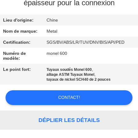
épaisseur pour la connexion
CONTRÔLE
Lieu d'origine:
Chine
DE
QUALITÉ
Nom de marque:
Metal
Certification:
SGS/BV/ABS/LR/TUV/DNV/BIS/API/PED
CONTACTEZ-
Numéro de
monel 600
modèle:
NOUS
Le point fort:
,
Tuyaux soudés Monel 600
,
alliage ASTM Tuyaux Monel
DES
tuyaux de nickel SCH40 de 2 pouces
NOUVELLES
CONTACT!
CAS
DÉPLIER LES DÉTAILS
PLAN