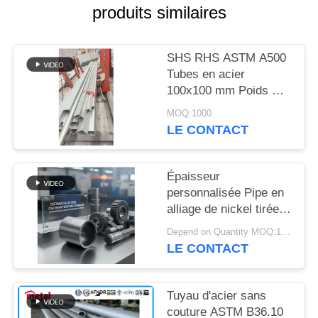
DU
produits similaires
SITE
SHS RHS ASTM A500
PRIVACY
Tubes en acier
100x100 mm Poids MS
POLICY
Tubes en acier carrés
MOQ:1000
LE CONTACT
Épaisseur
personnalisée Pipe en
alliage de nickel tirée à
froid avec une
Depend on Quantity MOQ:1PC
résistance supérieure à
LE CONTACT
la corrosion pour les
applications
industrielles
Tuyau d'acier sans
couture ASTM B36.10