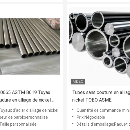
665 ASTM B619 Tuyau
Tubes sans couture en allia
udure en alliage de nickel
nickel TOBO ASME
rvice à haute température
yaux d'acier d'alliage de nickel
Quantité de commande min:
seur de paroi:personnalisé
Prix:Négociable
:Taille personnalisée
Détails d'emballage:Paquet d'expéditi