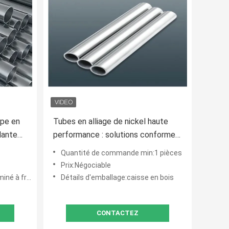
pe en
Tubes en alliage de nickel haute
llante
performance : solutions conformes
à la norme ASME pour
Quantité de commande min:1 pièces
environnements extrêmes – TOBO
Prix:Négociable
é à froid
Détails d'emballage:caisse en bois
CONTACTEZ