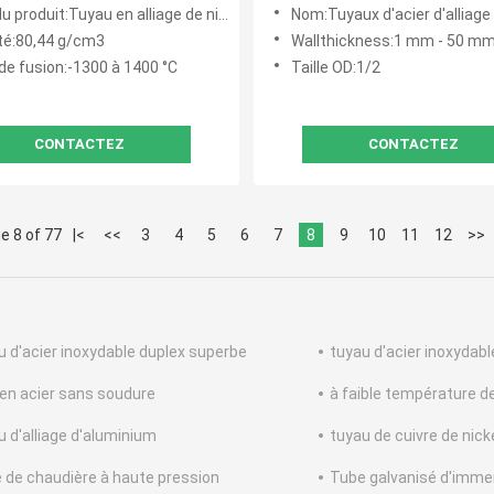
8800 pour haute
température ASTM B444
 produit:Tuyau en alliage de nickel
Nom:Tuyaux d'acier d'alliage 
ature
té:80,44 g/cm3
Wallthickness:1 mm - 50 m
de fusion:-1300 à 1400 °C
Taille OD:1/2
CONTACTEZ
CONTACTEZ
e 8 of 77
|<
<<
3
4
5
6
7
8
9
10
11
12
>>
u d'acier inoxydable duplex superbe
tuyau d'acier inoxydabl
 en acier sans soudure
à faible température d
u d'alliage d'aluminium
tuyau de cuivre de nick
 de chaudière à haute pression
Tube galvanisé d'imme