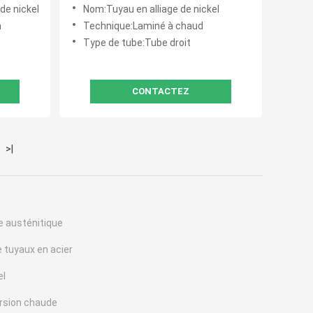
couture / soudée Taille
de nickel
Nom:Tuyau en alliage de nickel
personnalisée Vente directe
m
Technique:Laminé à chaud
Type de tube:Tube droit
CONTACTEZ
>|
e austénitique
e tuyaux en acier
el
rsion chaude