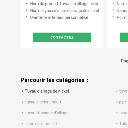
pression et haute température
UNS N0
Nom du produit:Tuyau en alliage de nickel
Nom du
tempér
Nom:Tuyaux d'acier d'alliage de nickel
Densi
Diamètre intérieur:personnalisé
Point 
CONTACTEZ
Pag
Parcourir les catégories：
Tuyau d'alliage de nickel
tuya
tuyau d'acier enduit
pipe
tuyau titanique d'alliage
tuya
Tube d'aileron d'U
Tube