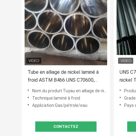
Tube en alliage de nickel laminé à
UNS C70
froid ASTM B466 UNS C70600,
nickel
performances stables pour le gaz
soudure
Nom du produit:Tuyau en alliage de nickel
Produ
et le pétrole
Technique:laminé à froid
Grade
Application:Gas/pétrole/eau
Pays d
CONTACTEZ