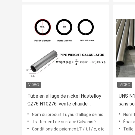
Tube en alliage de nickel Hastelloy
UNS N10
C276 N10276, vente chaude,
sans so
résistance à la corrosion
pour se
Nom du produit:Tuyau d'alliage de nickel
Nom:Tu
Traitement de surface:Galvanisé
Épais
Conditions de paiement:T / t, l / c, etc.
Taille