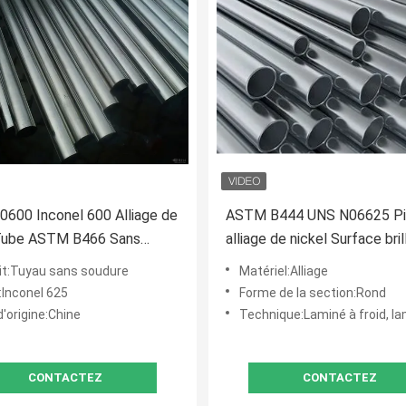
600 Inconel 600 Alliage de
ASTM B444 UNS N06625 Pi
 Tube ASTM B466 Sans
alliage de nickel Surface bri
 poli
épaisseur 0,1-60 mm
it:Tuyau sans soudure
Matériel:Alliage
:Inconel 625
Forme de la section:Rond
'origine:Chine
Technique:Laminé à froid, lamin
CONTACTEZ
CONTACTEZ