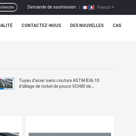
Demande de soumission
|
French
cherche
ALITÉ
CONTACTEZ-NOUS
DES NOUVELLES
CAS
Tuyau d'acier sans couture ASTM B36.10
d'alliage de nickel de pouce SCH80 de
Hastelloy C-276 8