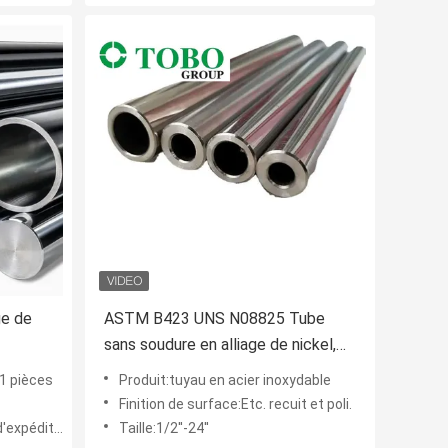
ge de
ASTM B423 UNS N08825 Tube
sans soudure en alliage de nickel,
tube en alliage tréfilé à froid, fil
1 pièces
Produit:tuyau en acier inoxydable
d'alliage
Finition de surface:Etc. recuit et poli.
on standard
Taille:1/2''-24''