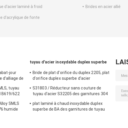
e d'acier laminé à froid
Brides en acier allié
le d'acrylique de fonte
LAI
tuyau d'acier inoxydable duplex superbe
abat-jour
Bride de plat d'orifice du duplex 2205, plat
 d'alliage de
d'orifice duplex superbe d'acier
inoxydable de la classe 900
SMLS, tuyau
S31803 / Réducteur sans couture de
M B619/622
tuyau d'acier S32205 des garnitures 304
de coude inoxydable duplex superbe
 Alloy SMLS
plat laminé à chaud inoxydable duplex
d'acier inoxydable
276 humide
superbe de BA des garnitures de tuyau
d'acier de 6mm UNS31803 F51