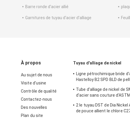
Barre ronde d'acier allié
plaqu
Garnitures de tuyau d'acier d'alliage
Feuil
À propos
Tuyau d'alliage de nickel
Ligne pétrochimique bride d'
Au sujet de nous
Hastelloy B2 SPD BLD de pelle
Visite d'usine
nickel
Tube d'alliage de nickel de 
Contrôle de qualité
d'acier sans couture d'AST
Contactez-nous
Hastelloy C22
2 le tuyau DST de Dia Nickel
Des nouvelles
de pouce allient le chlore C
Plan du site
résistant