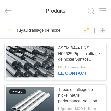
2026
TOBO
STEEL
GROUP
Produits
CHINA.
All
Rights
Reserved.
MAISON
918
Tuyau d'alliage de nickel
Tuyau d'alliage de
PRODUITS
nickel
ASTM B444 UNS
N06625 Pipe en alliage
AU
de nickel Surface
SUJET
brillante épaisseur 0,1-
MOQ:50 ensembles
60 mm
DE
LE CONTACT
590
NOUS
tuyau d'acier
Tubes en alliage de
nickel haute
VISITE
inoxydable duplex
performance : solutions
D'USINE
conformes à la norme
superbe
Négociable MOQ:1 pièces