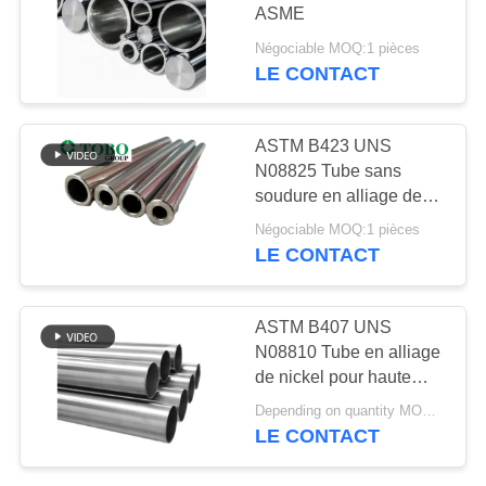
DU
ASME
SITE
Négociable MOQ:1 pièces
LE CONTACT
499
PRIVACY
pipe en acier sans
POLICY
ASTM B423 UNS
soudure
N08825 Tube sans
soudure en alliage de
nickel, tube en alliage
Négociable MOQ:1 pièces
tréfilé à froid, fil d'alliage
LE CONTACT
86
ASTM B407 UNS
à faible température
N08810 Tube en alliage
de nickel pour haute
de tuyaux en acier
pression et haute
Depending on quantity MOQ:1 pièces
température
LE CONTACT