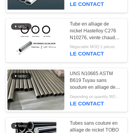
ASME pour
LE CONTACT
environnements
CONTRÔLE
extrêmes – TOBO
DE
Tube en alliage de
178
QUALITÉ
nickel Hastelloy C276
tuyau d'acier
N10276, vente chaude,
résistance à la corrosion
inoxydable
Négociable MOQ:1 pièces
CONTACTEZ-
LE CONTACT
NOUS
austénitique
UNS N10665 ASTM
DES
B619 Tuyau sans
NOUVELLES
soudure en alliage de
125
nickel pour service à
Depending on quantity MOQ:1 pièces
haute température
LE CONTACT
CAS
tuyau d'acier enduit
Tubes sans couture en
PLAN
alliage de nickel TOBO