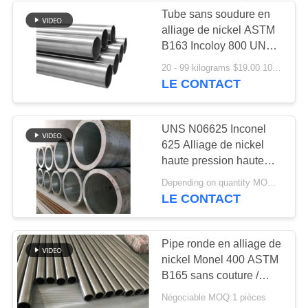
Tube sans soudure en
alliage de nickel ASTM
158
B163 Incoloy 800 UNS
tuyau titanique
N08800 pour haute
20 - 99 kilograms $19.00 100 - 299 kilograms $18.50 >= 300 kilograms $18.00 MOQ:1 pièces
température
LE CONTACT
d'alliage
UNS N06625 Inconel
625 Alliage de nickel
haute pression haute
température ASTM B444
127
Depending on quantity MOQ:1 pièces
LE CONTACT
tuyau d'alliage
d'aluminium
Pipe ronde en alliage de
nickel Monel 400 ASTM
B165 sans couture /
soudée Taille
Négociable MOQ:1 pièces
personnalisée Vente