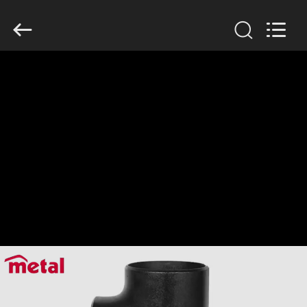
2026
TOBO
STEEL
GROUP
CHINA.
All
Rights
Reserved.
MAISON
PRODUITS
AU
SUJET
DE
NOUS
VISITE
D'USINE