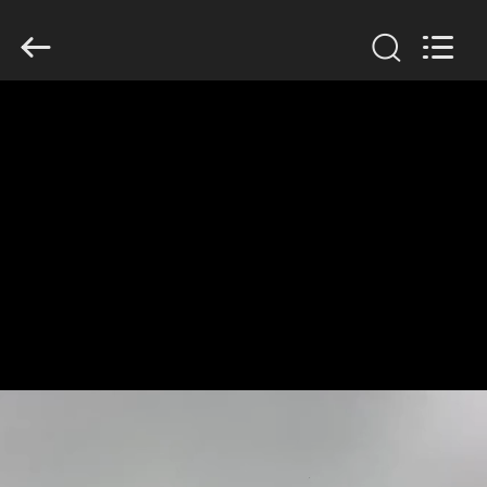
2026
TOBO
STEEL
GROUP
CHINA.
All
Rights
Reserved.
MAISON
PRODUITS
AU
SUJET
DE
NOUS
VISITE
D'USINE